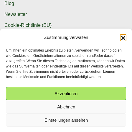
Blog
Newsletter
Cookie-Richtlinie (EU)
Zustimmung verwalten
Kontaktmöglichkeiten
Um Ihnen ein optimales Erlebnis zu bieten, verwenden wir Technologien
wie Cookies, um Geräteinformationen zu speichern und/oder darauf
info@krwpg.de
zuzugreifen. Wenn Sie diesen Technologien zustimmen, können wir Daten
wie das Surfverhalten oder eindeutige IDs auf dieser Website verarbeiten.
+49 (0) 341 586 155 25
Wenn Sie Ihre Zustimmung nicht erteilen oder zurückziehen, können
bestimmte Merkmale und Funktionen beeinträchtigt werden.
Akzeptieren
Ablehnen
© Urheberrecht 2025. Alle Rechte vorbehalten.
English
(
Englisch
)
Deutsch
Einstellungen ansehen