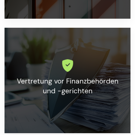
Unterstützung und Vertretung bei allen
Vertretung vor Finanzbehörden
Angelegenheiten mit Finanzbehörden.
und -gerichten
MEHR ERFAHREN