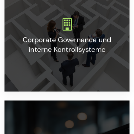
Dienstleistungen zur Stärkung der
Corporate Governance und
Unternehmensführung und Optimierung von
Risikomanagementprozessen.
interne Kontrollsysteme
MEHR ERFAHREN