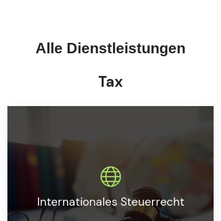
Alle Dienstleistungen
Tax
Beratung im internationalen Steuerrecht zur
Unterstützung bei grenzüberschreitenden
Internationales Steuerrecht
Transaktionen und Steuerkonformität.