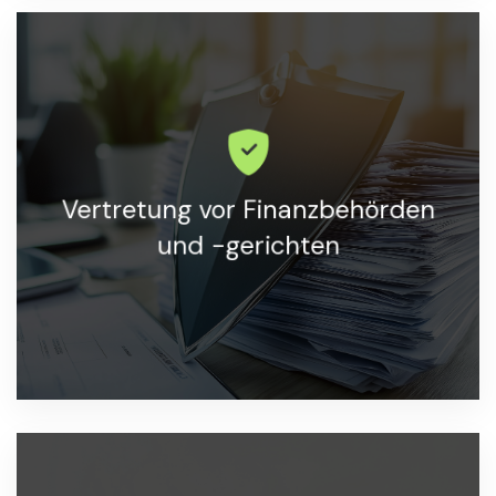
Unterstützung und Vertretung bei allen
Vertretung vor Finanzbehörden
Angelegenheiten mit Finanzbehörden.
und -gerichten
MEHR ERFAHREN